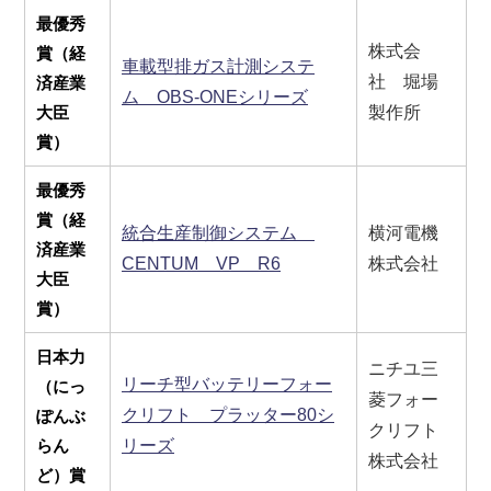
最優秀
株式会
賞（経
車載型排ガス計測システ
社 堀場
済産業
ム OBS-ONEシリーズ
大臣
製作所
賞）
最優秀
賞（経
統合生産制御システム
横河電機
済産業
CENTUM VP R6
株式会社
大臣
賞）
日本力
ニチユ三
リーチ型バッテリーフォー
（にっ
菱フォー
クリフト プラッター80シ
ぽんぶ
クリフト
らん
リーズ
株式会社
ど）賞