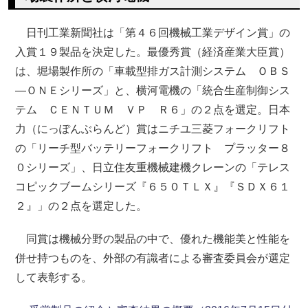
日刊工業新聞社は「第４６回機械工業デザイン賞」の
入賞１９製品を決定した。最優秀賞（経済産業大臣賞）
は、堀場製作所の「車載型排ガス計測システム ＯＢＳ
―ＯＮＥシリーズ」と、横河電機の「統合生産制御シス
テム ＣＥＮＴＵＭ ＶＰ Ｒ６」の２点を選定。日本
力（にっぽんぶらんど）賞はニチユ三菱フォークリフト
の「リーチ型バッテリーフォークリフト プラッター８
０シリーズ」、日立住友重機械建機クレーンの「テレス
コピックブームシリーズ『６５０ＴＬＸ』『ＳＤＸ６１
２』」の２点を選定した。
同賞は機械分野の製品の中で、優れた機能美と性能を
併せ持つものを、外部の有識者による審査委員会が選定
して表彰する。