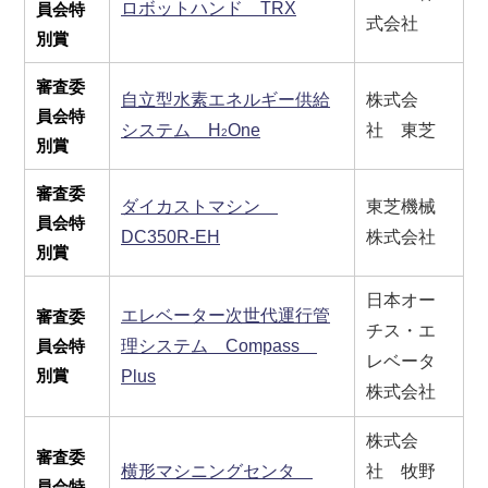
ロボットハンド TRX
員会特
式会社
別賞
審査委
自立型水素エネルギー供給
株式会
員会特
システム H
One
社 東芝
2
別賞
審査委
ダイカストマシン
東芝機械
員会特
DC350R-EH
株式会社
別賞
日本オー
エレベーター次世代運行管
審査委
チス・エ
員会特
理システム Compass
レベータ
別賞
Plus
株式会社
株式会
審査委
横形マシニングセンタ
社 牧野
員会特