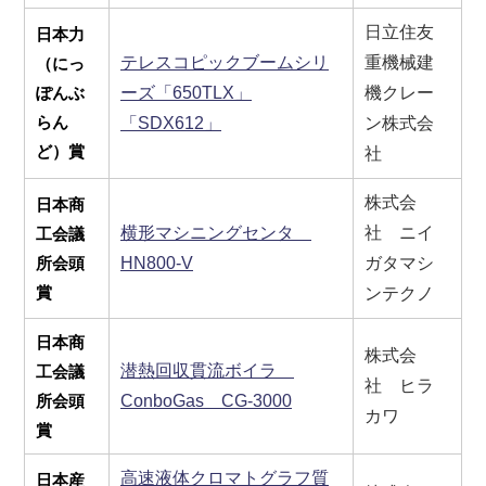
日立住友
日本力
テレスコピックブームシリ
重機械建
（にっ
ぽんぶ
ーズ「650TLX」
機クレー
らん
「SDX612」
ン株式会
ど）賞
社
株式会
日本商
横形マシニングセンタ
社 ニイ
工会議
所会頭
HN800-V
ガタマシ
賞
ンテクノ
日本商
株式会
潜熱回収貫流ボイラ
工会議
社 ヒラ
所会頭
ConboGas CG-3000
カワ
賞
高速液体クロマトグラフ質
日本産