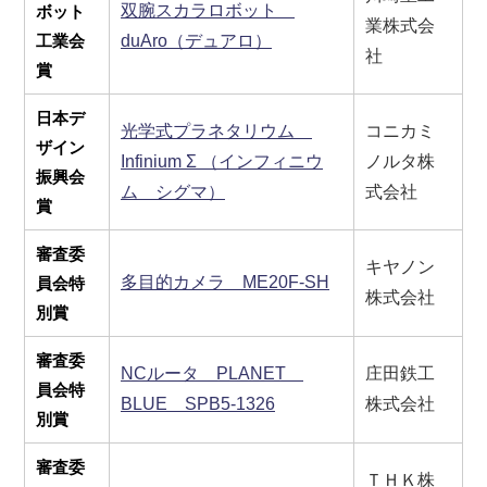
双腕スカラロボット
ボット
業株式会
工業会
duAro（デュアロ）
社
賞
日本デ
光学式プラネタリウム
コニカミ
ザイン
Infinium Σ （インフィニウ
ノルタ株
振興会
ム シグマ）
式会社
賞
審査委
キヤノン
多目的カメラ ME20F-SH
員会特
株式会社
別賞
審査委
NCルータ PLANET
庄田鉄工
員会特
BLUE SPB5-1326
株式会社
別賞
審査委
ＴＨＫ株