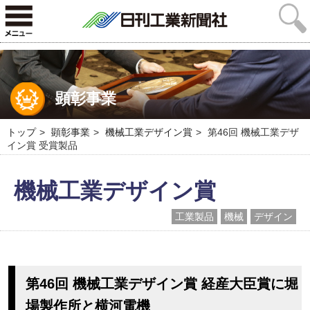
顕彰事業
トップ
顕彰事業
機械工業デザイン賞
第46回 機械工業デザ
イン賞 受賞製品
機械工業デザイン賞
工業製品
機械
デザイン
第46回 機械工業デザイン賞 経産大臣賞に堀
場製作所と横河電機