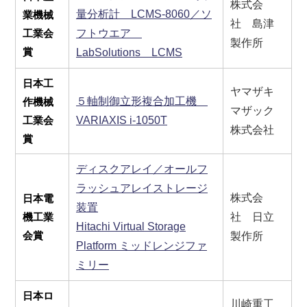
株式会
量分析計 LCMS-8060／ソ
業機械
社 島津
工業会
フトウエア
製作所
賞
LabSolutions LCMS
日本工
ヤマザキ
５軸制御立形複合加工機
作機械
マザック
工業会
VARIAXIS i-1050T
株式会社
賞
ディスクアレイ／オールフ
ラッシュアレイストレージ
株式会
日本電
装置
機工業
社 日立
Hitachi Virtual Storage
会賞
製作所
Platform ミッドレンジファ
ミリー
日本ロ
川崎重工