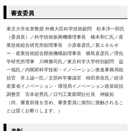
審査委員
東京大学名誉教授 外務大臣科学技術顧問 松本洋一郎氏
（委員長）／科学技術振興機構理事長 橋本和仁氏／産
業技術総合研究所副理事長 小原春彦氏／新エネルギ
ー・産業技術総合開発機構副理事長 横島直彦氏／理化
学研究所理事 川﨑雅司氏／東京科学大学特別顧問 益
一哉氏／内閣府科学技術・イノベーション推進事務局統
括官 井上諭一氏／文部科学審議官 柿田恭良氏／経済
産業省イノベーション・環境局イノベーション政策統括
調整官 宮本岩男氏／日刊工業新聞社社長 神阪拓
（尚、審査前後を含め、審査委員に個別に接触されるこ
とは固くお断りします。）